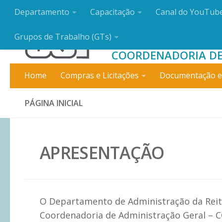
Departamento
Capacitação
Canal do YouTub
DEPARTAMENT
Grupos de Trabalho (GTs)
COORDENADORIA DE
Home
Compras e Licitações
Documentação e
PÁGINA INICIAL
APRESENTAÇÃO
O Departamento de Administração da Reito
Coordenadoria de Administração Geral – C