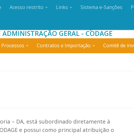
e
Acesso restrito
Links
Sistema e-Sanções
P
O DE ADMINISTRAÇÃO
 ADMINISTRAÇÃO GERAL - CODAGE
 Processos
Contratos e Importação
Comitê de inv
ria – DA, está subordinado diretamente à
ODAGE e possui como principal atribuição o