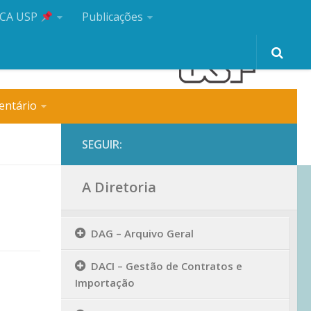
CA USP
Publicações
entário
SEGUIR:
A Diretoria
DAG – Arquivo Geral
DACI – Gestão de Contratos e
Importação