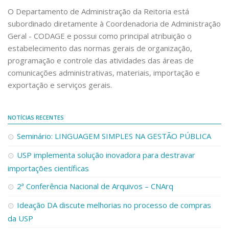
O Departamento de Administração da Reitoria está
Galeria AppSheet
subordinado diretamente à Coordenadoria de Administração
Sharepoint DA
Geral - CODAGE e possui como principal atribuição o
estabelecimento das normas gerais de organização,
Help Desk
programação e controle das atividades das áreas de
Links
comunicações administrativas, materiais, importação e
exportação e serviços gerais.
Portal Compras SP
Compras.gov.br
NOTÍCIAS RECENTES
Contratos.gov.br
Obrasgov.br
Seminário: LINGUAGEM SIMPLES NA GESTÃO PÚBLICA
Minha Área SP.gov.br
USP implementa solução inovadora para destravar
importações científicas
Codage
2ª Conferência Nacional de Arquivos – CNArq
Sistema e-Sanções
Ideação DA discute melhorias no processo de compras
PCA USP
da USP
DFDs do PCA USP