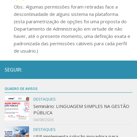
Normas Técnicas
Apresentação SEI
Obs.: Algumas permissões foram retiradas face a
DAS – Gestão de Serviços
descontinuidade de alguns sistema na plataforma.
Cadastro SEI!
(esta parametrização de opções foi uma proposta do
DASAT – Serviço de Administração de Transportes
Capacitação SEI
Departamento de Administração em virtude de não
Guia de procedimentos para entrega e
haver, até o presente momento, uma definição exata e
Contratos e Importação
recebimento de veículos
padronizada das permissões cabíveis para cada perfil
FAQ Importação FAPESP
DASA – Serviço de Almoxarifado
de usuário.)
DASP – Serviço de Patrimônio
Comitê de inventário
Patrimônio Web – Manuais e Rotinas de
SEGUIR:
Normas e Procedimentos de Inventário
Sistema
Descaracterização de bens móveis – procedimentos
Bens a Disposição
QUADRO DE AVISOS
Administração Patrimonial – Legislação,
DESTAQUES
Normas e Manual
Seminário: LINGUAGEM SIMPLES NA GESTÃO
COMPATRIM
PÚBLICA
04/08/2026
Memórias COMPATRIM
DESTAQUES
Projetos em andamento
USP implementa solução inovadora para