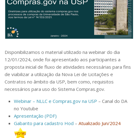
DACIT – Seção de Contratos Terceirizados
Informes sobre a “NLLC”
DACIE – Seção de Importação e Exportação
Modelos e Instruções
Importação
Designação de Agentes de Contratação – Pregoeiros
e Equipe de Apoio
FAQ Importação FAPESP
Designação de servidores por definição de
Modalidades de Importação
competência
Disponibilizamos o material utilizado na webinar do dia
Processos de Importação
12/01/2024, onde foi apresentado aos participantes a
Instrumentos de Contratação Direta por Valor
Procuração Despachante Aduaneiro
proposta inicial de fluxo de atividades necessárias para fins
Compras Web – Tutoriais
de viabilizar a utilização da Nova Lei de Licitações e
DACIC – Serviço de Contratos Centralizados
Pesquisa de Preços
Contratos no âmbito da USP, bem como, requisitos
DAG – Arquivo Geral
necessários para uso do Sistema Compras.gov.
Capacitação NLLC
DAGIPE – Serviço de Arquivo Intermediário,
Webinar – NLLC e Compras.gov na USP
– Canal do DA
Divulgação PCA
Protocolo e Expediente
no Youtube
Documentação e Processos
DAGPEX – Seção de Protocolo e Expediente
Apresentação (PDF)
DAGI – Seção de Arquivo Intermediário
Gabarito para cadastro Hod
–
Atualizado Jun/2024
Arquivo Geral
DAGGNT – Serviço de Instrumentos de Gestão e
Informes SEI