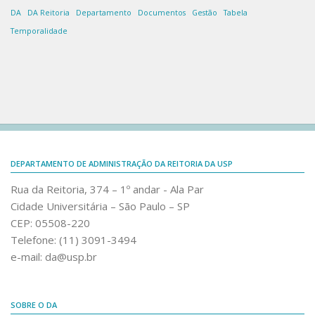
Oficinas para simulação de uso do sistema
DA
DA Reitoria
Departamento
Documentos
Gestão
Tabela
Compras.gov.br
Temporalidade
Informes sobre a “NLLC”
NLLC e Compras.gov na USP
Capacitação NLLC
Capacitação SEI!
Apresentação SEI
DEPARTAMENTO DE ADMINISTRAÇÃO DA REITORIA DA USP
Capacitação SEI – Governo SP
Rua da Reitoria, 374 – 1º andar - Ala Par
Capacitação SEI
Cidade Universitária – São Paulo – SP
Cadastro SEI!
CEP: 05508-220
Informes SEI
Telefone: (11) 3091-3494
e-mail: da@usp.br
Canal do YouTube
Acesso restrito
SOBRE O DA
Desktop Virtual