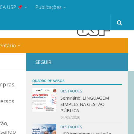
CA USP
Publicações
entário
SEGUIR:
QUADRO DE AVISOS
mpras,
DESTAQUES
Seminário: LINGUAGEM
versos
SIMPLES NA GESTÃO
PÚBLICA
04/08/2026
ção,
DESTAQUES
isando
USP implementa solução