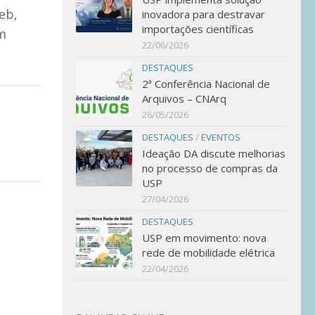
eb,
inovadora para destravar
importações científicas
m
22/06/2026
DESTAQUES
2ª Conferência Nacional de
Arquivos – CNArq
26/05/2026
DESTAQUES
/
EVENTOS
Ideação DA discute melhorias
no processo de compras da
USP
27/04/2026
DESTAQUES
USP em movimento: nova
rede de mobilidade elétrica
22/04/2026