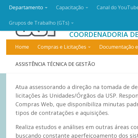
Departamento
Capacitação
Canal do YouTub
DEPARTAMENT
Grupos de Trabalho (GTs)
COORDENADORIA DE
Home
Compras e Licitações
Documentação e
ASSISTÊNCIA TÉCNICA DE GESTÃO
Atua assessorando a direção na tomada de de
licitações às Unidades/Órgãos da USP. Respo
Compras Web, que disponibiliza minutas padr
tipos de contratações e aquisições.
Realiza estudos e análises em outras áreas co
buscando constante aperfeiçoamento dos sis