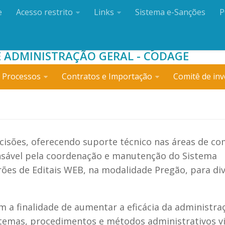
e
Acesso restrito
Links
Sistema e-Sanções
P
O DE ADMINISTRAÇÃO
 ADMINISTRAÇÃO GERAL - CODAGE
 Processos
Contratos e Importação
Comitê de inv
cisões, oferecendo suporte técnico nas áreas de co
nsável pela coordenação e manutenção do Sistema
ões de Editais WEB, na modalidade Pregão, para di
m a finalidade de aumentar a eficácia da administra
temas, procedimentos e métodos administrativos v