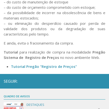
– do custo de manutenção de estoque
Oficinas para simulação de uso do sistema
– do custo de orçamento comprometido com estoque;
Compras.gov.br
– da possibilidade de incorrer na obsolescência de bens e
Informes sobre a “NLLC”
materiais estocados;
– ou eliminação do desperdício causado por perda de
NLLC e Compras.gov na USP
validade dos produtos ou da degradação de suas
Capacitação NLLC
características pelo tempo.
Capacitação SEI!
E ainda, evita o fracionamento da compra.
Apresentação SEI
Tutorial
para realização de compra na modalidade
Pregão
Sistema de Registro de Preços
no novo ambiente Web.
Capacitação SEI – Governo SP
Capacitação SEI
Tutorial Pregão “Registro de Preços”
Cadastro SEI!
SEGUIR:
Informes SEI
Canal do YouTube
QUADRO DE AVISOS
Acesso restrito
DESTAQUES
Desktop Virtual