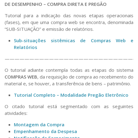
Normas Técnicas
DE DESEMPENHO – COMPRA DIRETA E PREGÃO
Apresentação SEI
DAS – Gestão de Serviços
Tutorial para a indicação das novas etapas operacionais
Cadastro SEI!
DASAT – Serviço de Administração de Transportes
(fases), em que uma compra web se encontra, denominada
Capacitação SEI
“SUB-SITUAÇÃO” e emissão de relatórios.
Guia de procedimentos para entrega e
Contratos e Importação
recebimento de veículos
Sub-situações sistêmicas de Compras Web e
Relatórios
FAQ Importação FAPESP
DASA – Serviço de Almoxarifado
———————————————————————————
DASP – Serviço de Patrimônio
Comitê de inventário
Patrimônio Web – Manuais e Rotinas de
O tutorial adiante contempla todas as etapas do sistema
Normas e Procedimentos de Inventário
Sistema
COMPRAS WEB
, da requisição de compra ao recebimento do
Descaracterização de bens móveis – procedimentos
material e, se houver, a transferência de bens – patrimônio.
Bens a Disposição
Tutorial Completo – Modalidade Pregão Eletrônico
Administração Patrimonial – Legislação,
Normas e Manual
O citado tutorial está segmentado com as seguintes
COMPATRIM
atividades:
Memórias COMPATRIM
Montagem da Compra
Empenhamento da Despesa
Projetos em andamento