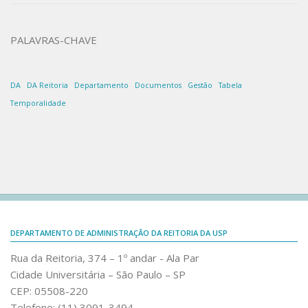
PCA 2025
PALAVRAS-CHAVE
PCA USP 2025 – PNCP
PCA USP 2025 – PNCP – RUSP
PCA / DFD´s – RUSP
DA
DA Reitoria
Departamento
Documentos
Gestão
Tabela
Temporalidade
Publicações
Diretrizes e Orientações
Gestão Interna
Relatório de Gestão
Relatório de Gestão – 2022-2025
Grupos de Trabalho (GTs)
DEPARTAMENTO DE ADMINISTRAÇÃO DA REITORIA DA USP
GT Compras pela Lei da Inovação
Rua da Reitoria, 374 – 1º andar - Ala Par
Cidade Universitária – São Paulo – SP
GT Transformação Digital
CEP: 05508-220
GT Unificação Sistêmica para a Gestão Patrimonial
Telefone: (11) 3091-3494