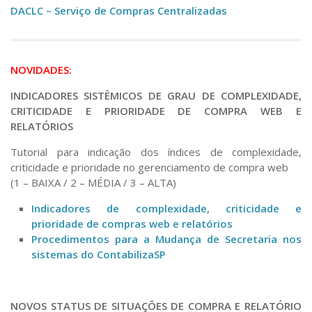
DACIT – Seção de Contratos Terceirizados
DACLC – Serviço de Compras Centralizadas
Informes sobre a “NLLC”
DACIE – Seção de Importação e Exportação
Modelos e Instruções
Importação
Designação de Agentes de Contratação – Pregoeiros
NOVIDADES:
e Equipe de Apoio
FAQ Importação FAPESP
INDICADORES SISTÊMICOS DE GRAU DE COMPLEXIDADE,
Designação de servidores por definição de
Modalidades de Importação
CRITICIDADE E PRIORIDADE DE COMPRA WEB E
competência
Processos de Importação
RELATÓRIOS
Instrumentos de Contratação Direta por Valor
Procuração Despachante Aduaneiro
Tutorial para indicação dos índices de complexidade,
Compras Web – Tutoriais
criticidade e prioridade no gerenciamento de compra web
DACIC – Serviço de Contratos Centralizados
(1 – BAIXA / 2 – MÉDIA / 3 – ALTA)
Pesquisa de Preços
DAG – Arquivo Geral
Capacitação NLLC
Indicadores de complexidade, criticidade e
DAGIPE – Serviço de Arquivo Intermediário,
prioridade de compras web e relatórios
Divulgação PCA
Protocolo e Expediente
Procedimentos para a Mudança de Secretaria nos
Documentação e Processos
sistemas do ContabilizaSP
DAGPEX – Seção de Protocolo e Expediente
DAGI – Seção de Arquivo Intermediário
Arquivo Geral
DAGGNT – Serviço de Instrumentos de Gestão e
Informes SEI
NOVOS STATUS DE SITUAÇÕES DE COMPRA E RELATÓRIO