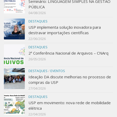
Seminário: LINGUAGEM SIMPLES NA GESTÃO
PÚBLICA
Galeria AppSheet
04/08/2026
Sharepoint DA
DESTAQUES
Help Desk
USP implementa solução inovadora para
destravar importações científicas
Links
22/06/2026
Portal Compras SP
DESTAQUES
Compras.gov.br
2ª Conferência Nacional de Arquivos – CNArq
26/05/2026
Contratos.gov.br
Obrasgov.br
DESTAQUES
/
EVENTOS
Ideação DA discute melhorias no processo de
Minha Área SP.gov.br
compras da USP
Codage
27/04/2026
Sistema e-Sanções
DESTAQUES
USP em movimento: nova rede de mobilidade
PCA USP
elétrica
22/04/2026
DFDs do PCA USP