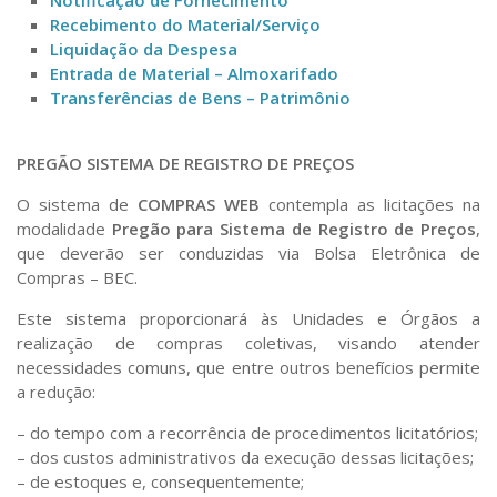
Notificação de Fornecimento
DASAC – Serviço de Atividades Complementares
Recebimento do Material/Serviço
Liquidação da Despesa
DASME – Seção de Manutenção Elétrica
Entrada de Material – Almoxarifado
DASM – Seção de Manutenção
Transferências de Bens – Patrimônio
POOL-C – Sistema de Empréstimo de Veículos da
Capital
PREGÃO SISTEMA DE REGISTRO DE PREÇOS
Capacitação
O sistema de
COMPRAS WEB
contempla as licitações na
modalidade
Pregão para Sistema de Registro de Preços
,
Capacitação Compras e Licitações
que deverão ser conduzidas via Bolsa Eletrônica de
Capacitação – Compras.sp.gov.br
Compras – BEC.
Webinar de 20/03/2025 – Execução do PCA USP 2025 e
Este sistema proporcionará às Unidades e Órgãos a
uso dos DFDs nas Demandas de Compra.
realização de compras coletivas, visando atender
3º Encontro Técnico – A NLLC E SUA APLICAÇÃO
necessidades comuns, que entre outros benefícios permite
PELAS UNIVERSIDADES DO ESTADO DE SÃO PAULO –
a redução:
Segundo Ciclo
– do tempo com a recorrência de procedimentos licitatórios;
Webinar – Pesquisa de Preços
– dos custos administrativos da execução dessas licitações;
II Simpósio de Compras Públicas da EACH
– de estoques e, consequentemente;