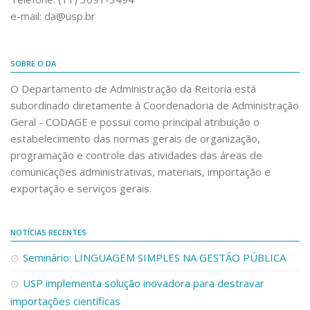
GT Esboço da Liquidação
e-mail: da@usp.br
GT Otimização do Transporte Institucional
GT Ambiente de Trabalho
SOBRE O DA
GT Compras Compartilhadas
O Departamento de Administração da Reitoria está
GT Gerenciamento de Facilities
subordinado diretamente à Coordenadoria de Administração
Geral - CODAGE e possui como principal atribuição o
GT Assinaturas Digitais
estabelecimento das normas gerais de organização,
GT Sistema de Gestão de Contratos
programação e controle das atividades das áreas de
comunicações administrativas, materiais, importação e
exportação e serviços gerais.
NOTÍCIAS RECENTES
Seminário: LINGUAGEM SIMPLES NA GESTÃO PÚBLICA
USP implementa solução inovadora para destravar
importações científicas