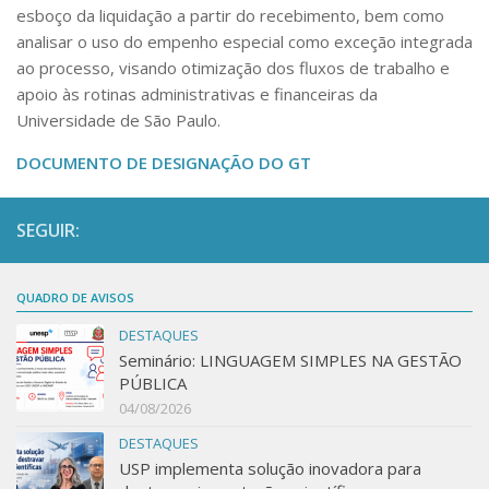
DACIT – Seção de Contratos Terceirizados
esboço da liquidação a partir do recebimento, bem como
Informes sobre a “NLLC”
analisar o uso do empenho especial como exceção integrada
DACIE – Seção de Importação e Exportação
Modelos e Instruções
ao processo, visando otimização dos fluxos de trabalho e
Importação
apoio às rotinas administrativas e financeiras da
Designação de Agentes de Contratação – Pregoeiros
Universidade de São Paulo.
e Equipe de Apoio
FAQ Importação FAPESP
Designação de servidores por definição de
Modalidades de Importação
DOCUMENTO DE DESIGNAÇÃO DO GT
competência
Processos de Importação
Instrumentos de Contratação Direta por Valor
SEGUIR:
Procuração Despachante Aduaneiro
Compras Web – Tutoriais
DACIC – Serviço de Contratos Centralizados
Pesquisa de Preços
QUADRO DE AVISOS
DAG – Arquivo Geral
Capacitação NLLC
DESTAQUES
DAGIPE – Serviço de Arquivo Intermediário,
Divulgação PCA
Seminário: LINGUAGEM SIMPLES NA GESTÃO
Protocolo e Expediente
PÚBLICA
Documentação e Processos
DAGPEX – Seção de Protocolo e Expediente
04/08/2026
DAGI – Seção de Arquivo Intermediário
Arquivo Geral
DESTAQUES
USP implementa solução inovadora para
DAGGNT – Serviço de Instrumentos de Gestão e
Informes SEI