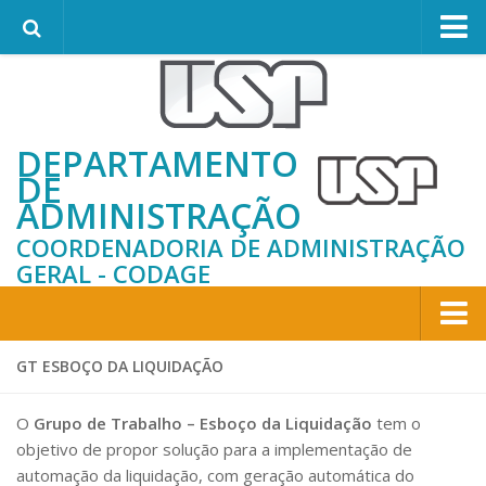
Departamento
Apresentação
DEPARTAMENTO
A Diretoria
DE
Histórico de Diretores
ADMINISTRAÇÃO
Estrutura do Departamento
COORDENADORIA DE ADMINISTRAÇÃO
Assistência Técnica de Gestão
GERAL - CODAGE
DACL – Gestão de Compras e Licitações
DACLE – Seção de Licitações Estratégicas
Home
GT ESBOÇO DA LIQUIDAÇÃO
DACLC – Serviço de Compras Centralizadas
Compras e Licitações
DACLR – Centro de Serviços Compartilhados de
O
Grupo de Trabalho – Esboço da Liquidação
tem o
Compras Remotas
Licitações USP
objetivo de propor solução para a implementação de
DACI – Gestão de Contratos e Importação
automação da liquidação, com geração automática do
Banco de Preços USP