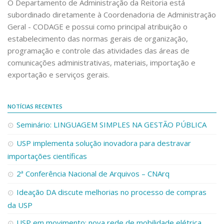
O Departamento de Administração da Reitoria está
Oficinas para simulação de uso do sistema
subordinado diretamente à Coordenadoria de Administração
Compras.gov.br
Geral - CODAGE e possui como principal atribuição o
Informes sobre a “NLLC”
estabelecimento das normas gerais de organização,
programação e controle das atividades das áreas de
NLLC e Compras.gov na USP
comunicações administrativas, materiais, importação e
Capacitação NLLC
exportação e serviços gerais.
Capacitação SEI!
Apresentação SEI
NOTÍCIAS RECENTES
Capacitação SEI – Governo SP
Seminário: LINGUAGEM SIMPLES NA GESTÃO PÚBLICA
Capacitação SEI
USP implementa solução inovadora para destravar
Cadastro SEI!
importações científicas
Informes SEI
2ª Conferência Nacional de Arquivos – CNArq
Canal do YouTube
Ideação DA discute melhorias no processo de compras
Acesso restrito
da USP
Desktop Virtual
USP em movimento: nova rede de mobilidade elétrica