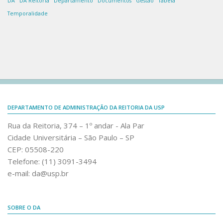
DA
DA Reitoria
Departamento
Documentos
Gestão
Tabela
DASAC – Serviço de Atividades Complementares
Temporalidade
DASME – Seção de Manutenção Elétrica
DASM – Seção de Manutenção
POOL-C – Sistema de Empréstimo de Veículos da
Capital
Capacitação
Capacitação Compras e Licitações
DEPARTAMENTO DE ADMINISTRAÇÃO DA REITORIA DA USP
Capacitação – Compras.sp.gov.br
Rua da Reitoria, 374 – 1º andar - Ala Par
Webinar de 20/03/2025 – Execução do PCA USP 2025 e
Cidade Universitária – São Paulo – SP
uso dos DFDs nas Demandas de Compra.
CEP: 05508-220
Telefone: (11) 3091-3494
3º Encontro Técnico – A NLLC E SUA APLICAÇÃO
PELAS UNIVERSIDADES DO ESTADO DE SÃO PAULO –
e-mail: da@usp.br
Segundo Ciclo
Webinar – Pesquisa de Preços
SOBRE O DA
II Simpósio de Compras Públicas da EACH