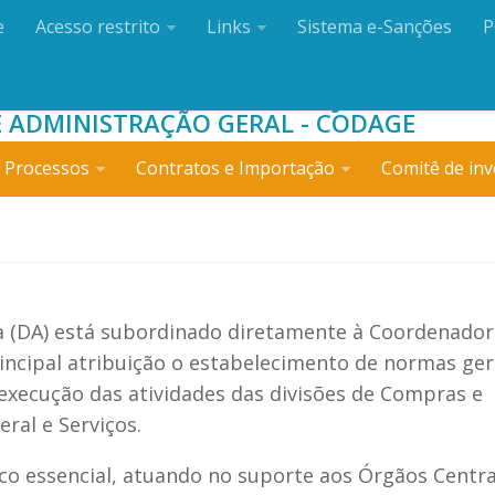
e
Acesso restrito
Links
Sistema e-Sanções
P
O DE ADMINISTRAÇÃO
 ADMINISTRAÇÃO GERAL - CODAGE
 Processos
Contratos e Importação
Comitê de inv
 (DA) está subordinado diretamente à Coordenador
ncipal atribuição o estabelecimento de normas ger
execução das atividades das divisões de Compras e
ral e Serviços.
 essencial, atuando no suporte aos Órgãos Centra