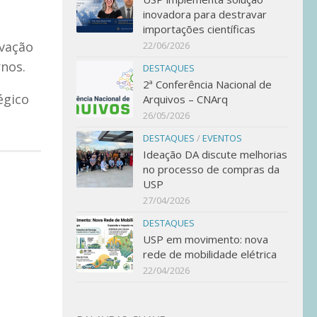
inovadora para destravar
importações científicas
ovação
22/06/2026
nos.
DESTAQUES
2ª Conferência Nacional de
égico
Arquivos – CNArq
26/05/2026
DESTAQUES
/
EVENTOS
Ideação DA discute melhorias
no processo de compras da
USP
27/04/2026
DESTAQUES
USP em movimento: nova
rede de mobilidade elétrica
22/04/2026