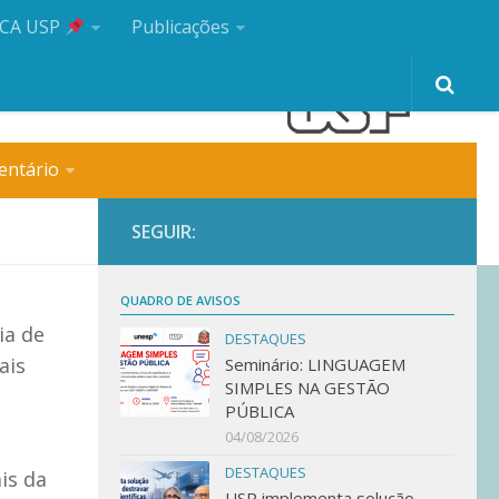
CA USP
Publicações
entário
SEGUIR:
QUADRO DE AVISOS
ia de
DESTAQUES
ais
Seminário: LINGUAGEM
SIMPLES NA GESTÃO
PÚBLICA
04/08/2026
DESTAQUES
is da
USP implementa solução