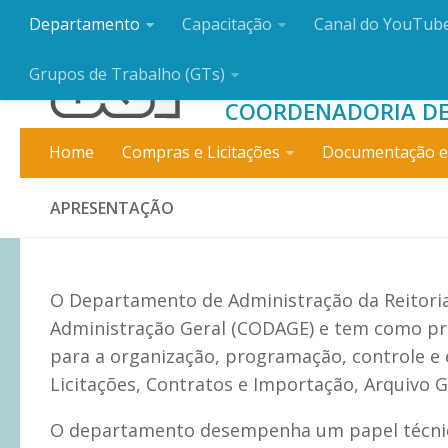
Departamento
Capacitação
Canal do YouTub
DEPARTAMENT
Grupos de Trabalho (GTs)
COORDENADORIA DE
Home
Compras e Licitações
Documentação e
APRESENTAÇÃO
O Departamento de Administração da Reitoria
Administração Geral (CODAGE) e tem como pri
para a organização, programação, controle e 
Licitações, Contratos e Importação, Arquivo Ge
O departamento desempenha um papel técnico