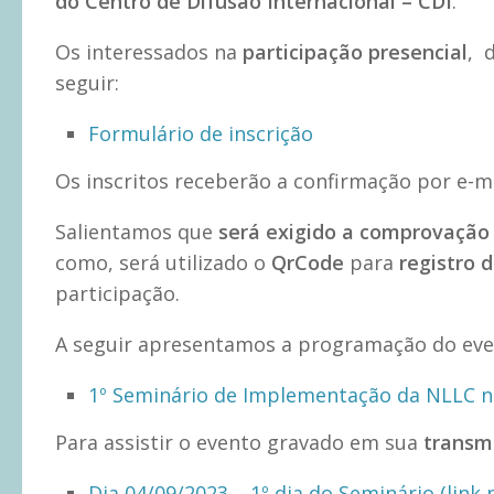
do Centro de Difusão Internacional – CDI
.
Os interessados na
participação presencial
, 
seguir:
Formulário de inscrição
Os inscritos receberão a confirmação por e-ma
Salientamos que
será exigido a comprovação 
como, será utilizado o
QrCode
para
registro 
participação.
A seguir apresentamos a programação do eve
1º Seminário de Implementação da NLLC n
Para assistir o evento gravado em sua
transm
Dia 04/09/2023 – 1º dia do Seminário (link 