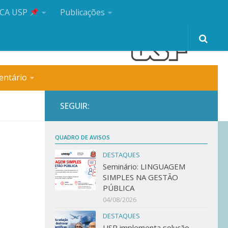
CA USP
Publicações
entário
SEGUIR:
QUADRO DE AVISOS
DESTAQUES
Seminário: LINGUAGEM
SIMPLES NA GESTÃO
PÚBLICA
04/08/2026
DESTAQUES
USP implementa solução