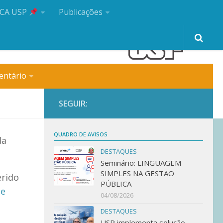
CA USP
Publicações
entário
SEGUIR:
QUADRO DE AVISOS
da
DESTAQUES
Seminário: LINGUAGEM
SIMPLES NA GESTÃO
erido
PÚBLICA
se
04/08/2026
DESTAQUES
USP implementa solução