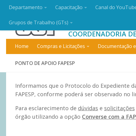
Departamento
Capacitação
Canal do YouTub
DEPARTAMENT
Grupos de Trabalho (GTs)
COORDENADORIA DE
Home
Compras e Licitações
Documentação e
PONTO DE APOIO FAPESP
Informamos que o Protocolo do Expediente da
FAPESP, conforme poderá ser observado no l
Para esclarecimento de
dúvidas
e
solicitações
órgão utilizando a opção
Converse com a FA