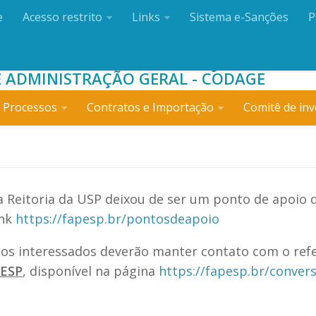
e
Acesso restrito
Links
Sistema e-Sanções
P
O DE ADMINISTRAÇÃO
 ADMINISTRAÇÃO GERAL - CODAGE
 Processos
Contratos e Importação
Comitê de inv
 Reitoria da USP deixou de ser um ponto de apoio 
ink
https://fapesp.br/pontosdeapoio
os interessados deverão manter contato com o ref
PESP
, disponível na página
https://fapesp.br/conver