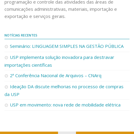
programação e controle das atividades das áreas de
Contratos.gov.br
PCA USP 2025 – PNCP
comunicações administrativas, materiais, importação e
Obrasgov.br
PCA USP 2025 – PNCP – RUSP
exportação e serviços gerais.
Minha Área SP.gov.br
PCA / DFD´s – RUSP
Codage
NOTÍCIAS RECENTES
Publicações
Sistema e-Sanções
Seminário: LINGUAGEM SIMPLES NA GESTÃO PÚBLICA
Diretrizes e Orientações
PCA USP
Gestão Interna
USP implementa solução inovadora para destravar
importações científicas
DFDs do PCA USP
Relatório de Gestão
PCA 2025
2ª Conferência Nacional de Arquivos – CNArq
Relatório de Gestão – 2022-2025
PCA USP 2025 – PNCP
Ideação DA discute melhorias no processo de compras
Grupos de Trabalho (GTs)
da USP
PCA USP 2025 – PNCP – RUSP
GT Compras pela Lei da Inovação
USP em movimento: nova rede de mobilidade elétrica
PCA / DFD´s – RUSP
GT Transformação Digital
Publicações
GT Unificação Sistêmica para a Gestão Patrimonial
Diretrizes e Orientações
GT Esboço da Liquidação