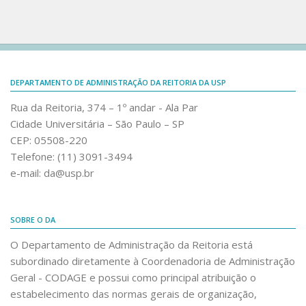
Capacitação SEI – Governo SP
Sharepoint DA
Capacitação SEI
Help Desk
Cadastro SEI!
Links
Informes SEI
DEPARTAMENTO DE ADMINISTRAÇÃO DA REITORIA DA USP
Portal Compras SP
Canal do YouTube
Rua da Reitoria, 374 – 1º andar - Ala Par
Compras.gov.br
Cidade Universitária – São Paulo – SP
Acesso restrito
Contratos.gov.br
CEP: 05508-220
Desktop Virtual
Obrasgov.br
Telefone: (11) 3091-3494
e-mail: da@usp.br
Galeria AppSheet
Minha Área SP.gov.br
Sharepoint DA
Codage
Help Desk
SOBRE O DA
Sistema e-Sanções
Links
O Departamento de Administração da Reitoria está
PCA USP
subordinado diretamente à Coordenadoria de Administração
Portal Compras SP
DFDs do PCA USP
Geral - CODAGE e possui como principal atribuição o
Compras.gov.br
estabelecimento das normas gerais de organização,
PCA 2025