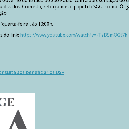
do Governo do Estado de São Paulo, com a apresentação do 
utilizados. Com isto, reforçamos o papel da SGGD como Órgã
ção.
quarta-feira), às 10:00h.
 do link:
https://www.youtube.com/watch?v=-TzDSmOGt7k
onsulta aos beneficiários USP