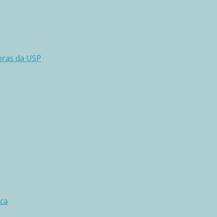
pras da USP
ica