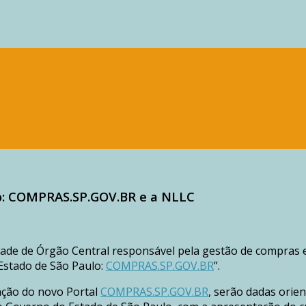
o: COMPRAS.SP.GOV.BR e a NLLC
dade de Órgão Central responsável pela gestão de compras e
Estado de São Paulo:
COMPRAS.SP.GOV.BR
”.
ação do novo Portal
COMPRAS.SP.GOV.BR
, serão dadas orien