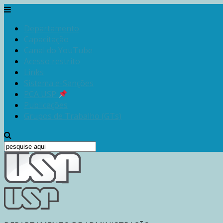
Departamento
Capacitação
Canal do YouTube
Acesso restrito
Links
Sistema e-Sanções
PCA USP
Publicações
Grupos de Trabalho (GTs)